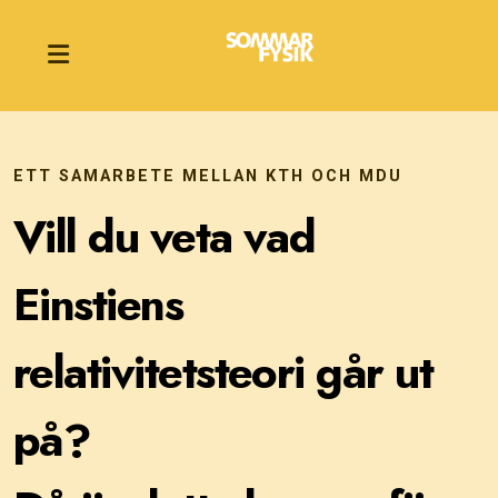
ETT SAMARBETE MELLAN KTH OCH MDU
Inledande relativitetsteori
Vill du veta vad
Förberedande kurs i fysik
Einstiens
relativitetsteori går ut
på?